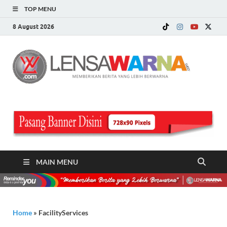
TOP MENU
8 August 2026
LE
Memberi
Berita ya
WA
Lebih
Berwarn
.c
MAIN MENU
Home
»
FacilityServices