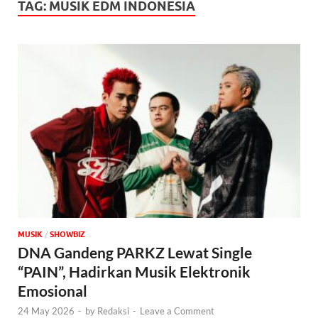
TAG:
MUSIK EDM INDONESIA
MUSIK
/
‎SHOWBIZ
DNA Gandeng PARKZ Lewat Single
“PAIN”, Hadirkan Musik Elektronik
Emosional
24 May 2026
-
by
Redaksi
-
Leave a Comment