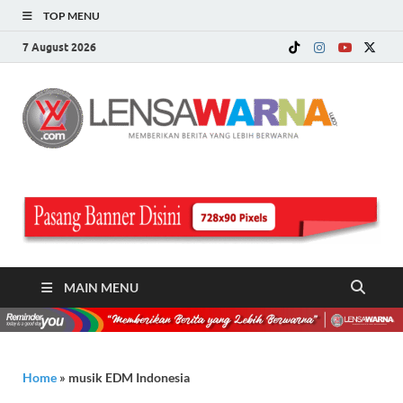
TOP MENU
7 August 2026
LE
Memberi
Berita ya
WA
Lebih
Berwarn
.c
MAIN MENU
Home
»
musik EDM Indonesia