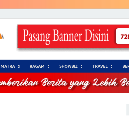
LENSA WARNA .com
Memberikan Berita yang Lebih Berwarna
MATRA
‎RAGAM
‎SHOWBIZ
‎TRAVEL
BE