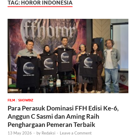
TAG:
HOROR INDONESIA
FILM
/
‎SHOWBIZ
Para Perasuk Dominasi FFH Edisi Ke-6,
Anggun C Sasmi dan Aming Raih
Penghargaan Pemeran Terbaik
13 May 2026
-
by
Redaksi
-
Leave a Comment