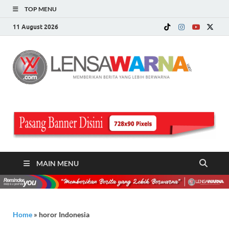
TOP MENU
11 August 2026
LE
Memberi
Berita ya
WA
Lebih
Berwarn
.c
MAIN MENU
Home
»
horor Indonesia