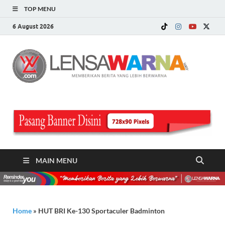
TOP MENU
6 August 2026
LE
Memberi
Berita ya
WA
Lebih
Berwarn
.c
MAIN MENU
Home
»
HUT BRI Ke-130 Sportaculer Badminton