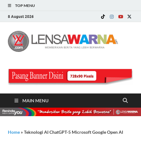
TOP MENU
8 August 2026
LE
Memberi
Berita ya
WA
Lebih
Berwarn
.c
MAIN MENU
Home
»
Teknologi AI ChatGPT-5 Microsoft Google Open AI