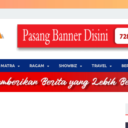
LENSA WARNA .com
Memberikan Berita yang Lebih Berwarna
MATRA
‎RAGAM
‎SHOWBIZ
‎TRAVEL
BE