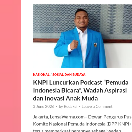
NASIONAL
/
SOSIAL DAN BUDAYA
KNPI Luncurkan Podcast “Pemuda
Indonesia Bicara”, Wadah Aspirasi
dan Inovasi Anak Muda
3 June 2026
-
by
Redaksi
-
Leave a Comment
Jakarta, LensaWarna.com– Dewan Pengurus Pus
Komite Nasional Pemuda Indonesia (DPP KNPI)
terus memperkuat perannya sebagai wadah