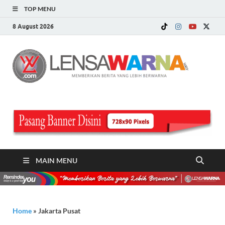
TOP MENU
8 August 2026
LE
Memberi
Berita ya
WA
Lebih
Berwarn
.c
MAIN MENU
Home
»
Jakarta Pusat