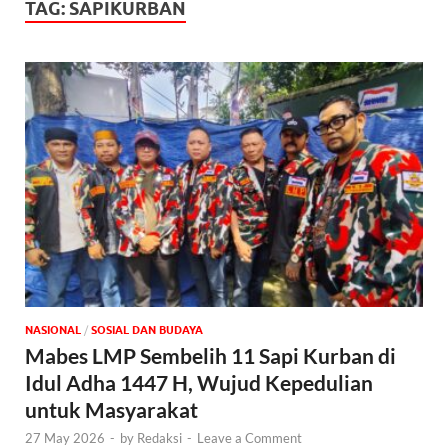
TAG:
SAPIKURBAN
NASIONAL
/
SOSIAL DAN BUDAYA
Mabes LMP Sembelih 11 Sapi Kurban di
Idul Adha 1447 H, Wujud Kepedulian
untuk Masyarakat
27 May 2026
-
by
Redaksi
-
Leave a Comment