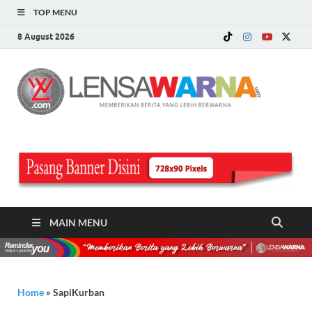
TOP MENU
8 August 2026
LE
Memberi
Berita ya
WA
Lebih
Berwarn
.c
MAIN MENU
Home
»
SapiKurban