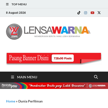
TOP MENU
8 August 2026
LE
Memberi
Berita ya
WA
Lebih
Berwarn
.c
MAIN MENU
Home
»
Dunia Perfilman