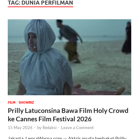
TAG:
DUNIA PERFILMAN
FILM
/
‎SHOWBIZ
Prilly Latuconsina Bawa Film Holy Crowd
ke Cannes Film Festival 2026
15 May 2026
-
by
Redaksi
-
Leave a Comment
Jakarta, LensaWarna.com — Aktris muda berbakat Prilly