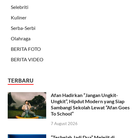
Selebriti
Kuliner
Serba-Serbi
Olahraga
BERITA FOTO
BERITA VIDEO
TERBARU
Afan Hadirkan “Jangan Ungkit-
Ungkit”, Hipdut Modern yang Siap
Sambangi Sekolah Lewat “Afan Goes
To School”
7 August 2026
“Terbelah Jadi Dua” Melejit di