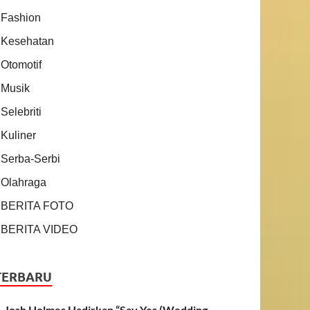
Fashion
Kesehatan
Otomotif
Musik
Selebriti
Kuliner
Serba-Serbi
Olahraga
BERITA FOTO
BERITA VIDEO
TERBARU
Josh Holmes Hadirkan “Say Yes (Wedding