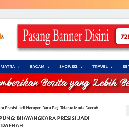
LENSA WARNA .com
Memberikan Berita yang Lebih Berwarna
MATRA
‎RAGAM
‎SHOWBIZ
‎TRAVEL
BE
a Presisi Jadi Harapan Baru Bagi Talenta Muda Daerah
UNG: BHAYANGKARA PRESISI JADI
A DAERAH