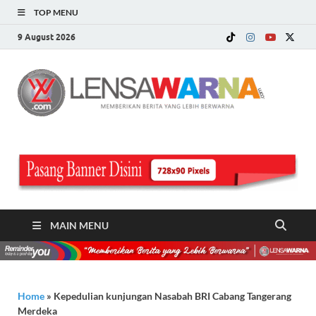
TOP MENU
9 August 2026
LE
Memberi
Berita ya
WA
Lebih
Berwarn
.c
MAIN MENU
Home
»
Kepedulian kunjungan Nasabah BRI Cabang Tangerang
Merdeka