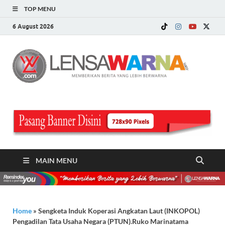
TOP MENU
6 August 2026
LE
Memberi
Berita ya
WA
Lebih
Berwarn
.c
MAIN MENU
Home
»
Sengketa Induk Koperasi Angkatan Laut (INKOPOL)
Pengadilan Tata Usaha Negara (PTUN).Ruko Marinatama