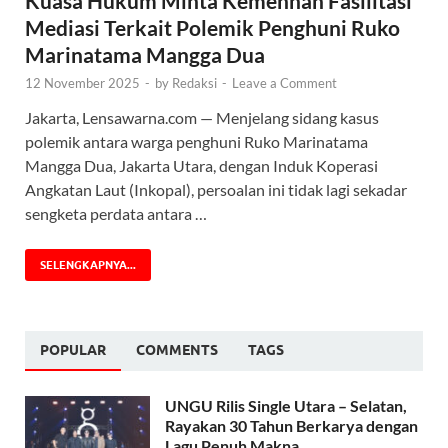
Kuasa Hukum Minta Kemenhan Fasilitasi
Mediasi Terkait Polemik Penghuni Ruko
Marinatama Mangga Dua
12 November 2025
-
by
Redaksi
-
Leave a Comment
Jakarta, Lensawarna.com — Menjelang sidang kasus
polemik antara warga penghuni Ruko Marinatama
Mangga Dua, Jakarta Utara, dengan Induk Koperasi
Angkatan Laut (Inkopal), persoalan ini tidak lagi sekadar
sengketa perdata antara …
SELENGKAPNYA...
POPULAR
COMMENTS
TAGS
UNGU Rilis Single Utara – Selatan,
Rayakan 30 Tahun Berkarya dengan
Lagu Penuh Makna