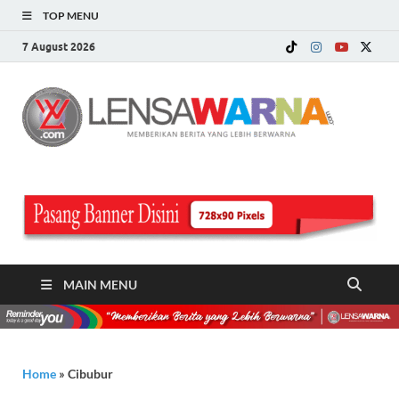
TOP MENU
7 August 2026
LE
Memberi
Berita ya
WA
Lebih
Berwarn
.c
MAIN MENU
Home
»
Cibubur