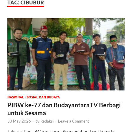
TAG:
CIBUBUR
NASIONAL
/
SOSIAL DAN BUDAYA
PJBW ke-77 dan BudayantaraTV Berbagi
untuk Sesama
30 May 2026
-
by
Redaksi
-
Leave a Comment
Jakarta, LensaWarna.com– Semangat berbagi kepada