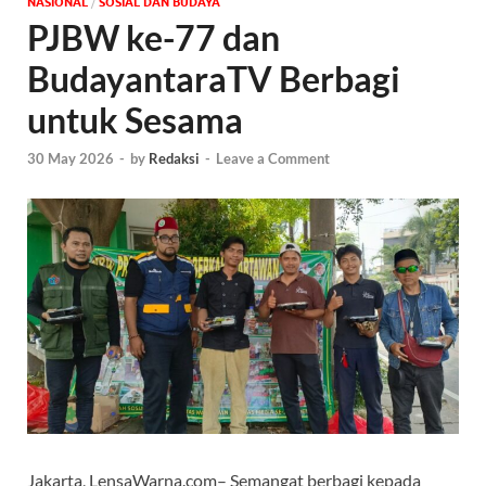
NASIONAL
/
SOSIAL DAN BUDAYA
PJBW ke-77 dan
BudayantaraTV Berbagi
untuk Sesama
30 May 2026
-
by
Redaksi
-
Leave a Comment
Jakarta, LensaWarna.com– Semangat berbagi kepada