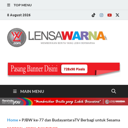
TOP MENU
8 August 2026
LE
Memberi
Berita ya
WA
Lebih
Berwarn
.c
MAIN MENU
Home
»
PJBW ke-77 dan BudayantaraTV Berbagi untuk Sesama