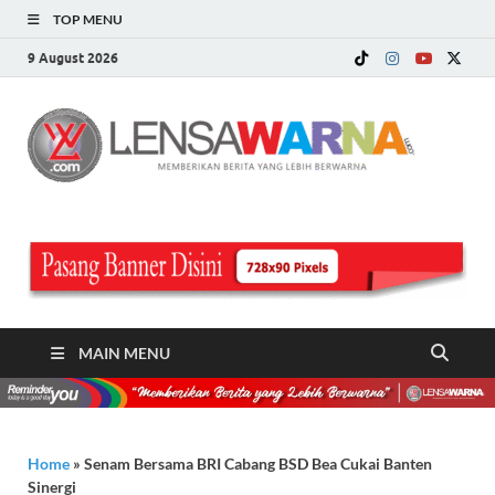
TOP MENU
9 August 2026
LE
Memberi
Berita ya
WA
Lebih
Berwarn
.c
MAIN MENU
Home
»
Senam Bersama BRI Cabang BSD Bea Cukai Banten
Sinergi