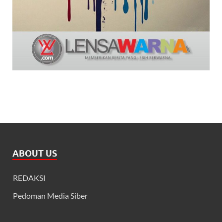
ABOUT US
REDAKSI
Pedoman Media Siber