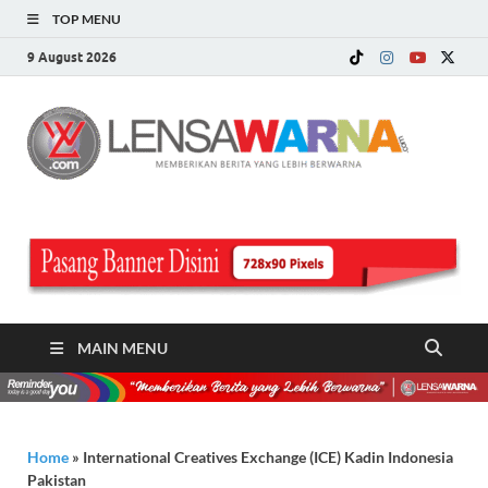
TOP MENU
9 August 2026
LE
Memberi
Berita ya
WA
Lebih
Berwarn
.c
MAIN MENU
Home
»
International Creatives Exchange (ICE) Kadin Indonesia
Pakistan