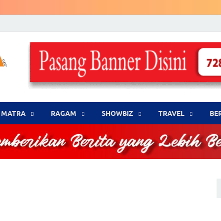
LENSA WARNA .com
Memberikan Berita yang Lebih Berwarna
MATRA
‎RAGAM
‎SHOWBIZ
‎TRAVEL
BE