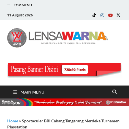
TOP MENU
11 August 2026
LE
Memberi
Berita ya
WA
Lebih
Berwarn
.c
MAIN MENU
Home
»
Sportaculer BRI Cabang Tangerang Merdeka Turnamen
Playstation