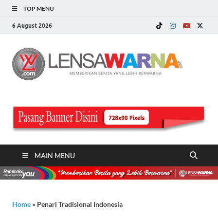
TOP MENU
6 August 2026
LE
Memberi
Berita ya
WA
Lebih
Berwarn
.c
MAIN MENU
Home
»
Penari Tradisional Indonesia