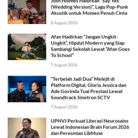
Josh Holmes Hadirkan “Say Yes
(Wedding Version)”, Lagu Pop-Punk
Akustik untuk Momen Penuh Cinta
8 August 2026
Afan Hadirkan “Jangan Ungkit-
Ungkit”, Hipdut Modern yang Siap
Sambangi Sekolah Lewat “Afan Goes
To School”
7 August 2026
“Terbelah Jadi Dua” Melejit di
Platform Digital, Gloria Jessica dan
Ade Govinda Tuai Prestasi Lewat
Soundtrack Sinetron SCTV
7 August 2026
UPNVJ Perkuat Literasi Neurosains
Lewat Indonesian Brain Forum 2026
dan Peresmian LibMuse