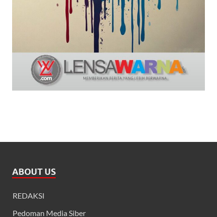
ABOUT US
REDAKSI
Pedoman Media Siber