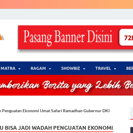
LENSA WARNA .com
Memberikan Berita yang Lebih Berwarna
MATRA
‎RAGAM
‎SHOWBIZ
‎TRAVEL
BE
dah Penguatan Ekonomi Umat Safari Ramadhan Gubernur DKI
BU BISA JADI WADAH PENGUATAN EKONOMI