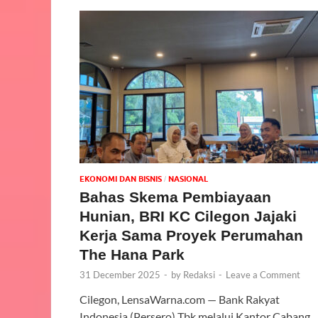
EKONOMI DAN BISNIS
NASIONAL
/
Bahas Skema Pembiayaan
Hunian, BRI KC Cilegon Jajaki
Kerja Sama Proyek Perumahan
The Hana Park
31 December 2025
-
by
Redaksi
-
Leave a Comment
Cilegon, LensaWarna.com — Bank Rakyat
Indonesia (Persero) Tbk melalui Kantor Cabang