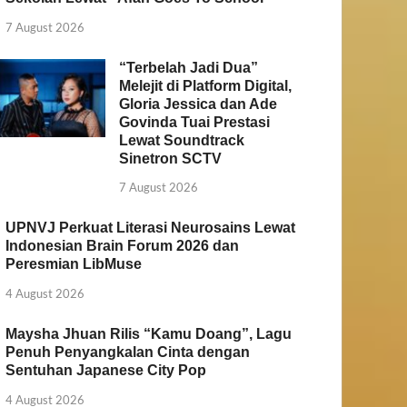
7 August 2026
“Terbelah Jadi Dua”
Melejit di Platform Digital,
Gloria Jessica dan Ade
Govinda Tuai Prestasi
Lewat Soundtrack
Sinetron SCTV
7 August 2026
UPNVJ Perkuat Literasi Neurosains Lewat
Indonesian Brain Forum 2026 dan
Peresmian LibMuse
4 August 2026
Maysha Jhuan Rilis “Kamu Doang”, Lagu
Penuh Penyangkalan Cinta dengan
Sentuhan Japanese City Pop
4 August 2026