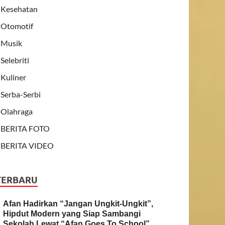
Kesehatan
Otomotif
Musik
Selebriti
Kuliner
Serba-Serbi
Olahraga
BERITA FOTO
BERITA VIDEO
TERBARU
Afan Hadirkan “Jangan Ungkit-Ungkit”,
Hipdut Modern yang Siap Sambangi
Sekolah Lewat “Afan Goes To School”