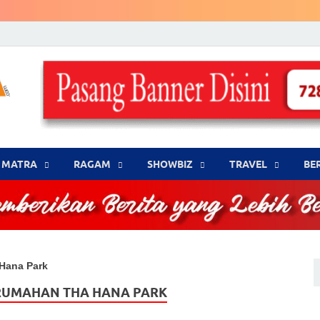
LENSA WARNA .com
Memberikan Berita yang Lebih Berwarna
MATRA
‎RAGAM
‎SHOWBIZ
‎TRAVEL
BE
 Hana Park
RUMAHAN THA HANA PARK