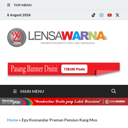
TOP MENU
8 August 2026
LE
Memberi
Berita ya
WA
Lebih
Berwarn
.c
MAIN MENU
Home
»
Epy Kusnandar Preman Pensiun Kang Mus