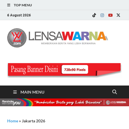
TOP MENU
6 August 2026
LE
Memberi
Berita ya
WA
Lebih
Berwarn
.c
MAIN MENU
Home
»
Jakarta 2026