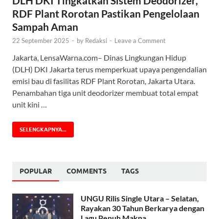
DLH DKI Tingkatkan Sistem Deodorizer,
RDF Plant Rorotan Pastikan Pengelolaan
Sampah Aman
22 September 2025
-
by
Redaksi
-
Leave a Comment
Jakarta, LensaWarna.com– Dinas Lingkungan Hidup
(DLH) DKI Jakarta terus memperkuat upaya pengendalian
emisi bau di fasilitas RDF Plant Rorotan, Jakarta Utara.
Penambahan tiga unit deodorizer membuat total empat
unit kini …
SELENGKAPNYA...
POPULAR
COMMENTS
TAGS
UNGU Rilis Single Utara – Selatan,
Rayakan 30 Tahun Berkarya dengan
Lagu Penuh Makna