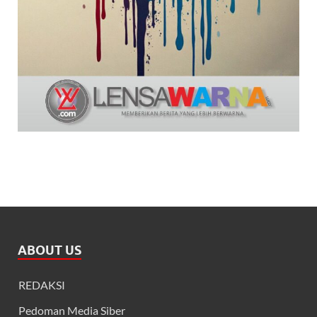
ABOUT US
REDAKSI
Pedoman Media Siber