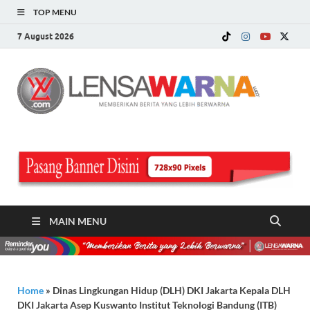
TOP MENU
7 August 2026
LE
Memberi
Berita ya
WA
Lebih
Berwarn
.c
MAIN MENU
Home
»
Dinas Lingkungan Hidup (DLH) DKI Jakarta Kepala DLH
DKI Jakarta Asep Kuswanto Institut Teknologi Bandung (ITB)