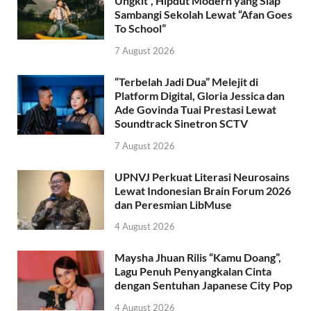
Ungkit”, Hipdut Modern yang Siap
Sambangi Sekolah Lewat “Afan Goes
To School”
7 August 2026
“Terbelah Jadi Dua” Melejit di
Platform Digital, Gloria Jessica dan
Ade Govinda Tuai Prestasi Lewat
Soundtrack Sinetron SCTV
7 August 2026
UPNVJ Perkuat Literasi Neurosains
Lewat Indonesian Brain Forum 2026
dan Peresmian LibMuse
4 August 2026
Maysha Jhuan Rilis “Kamu Doang”,
Lagu Penuh Penyangkalan Cinta
dengan Sentuhan Japanese City Pop
4 August 2026