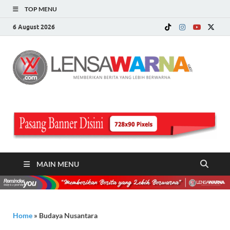
TOP MENU
6 August 2026
LE
Memberi
Berita ya
WA
Lebih
Berwarn
.c
MAIN MENU
Home
»
Budaya Nusantara