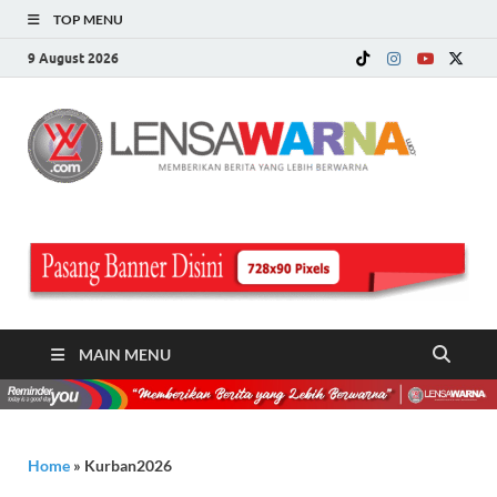
TOP MENU
9 August 2026
LE
Memberi
Berita ya
WA
Lebih
Berwarn
.c
MAIN MENU
Home
»
Kurban2026