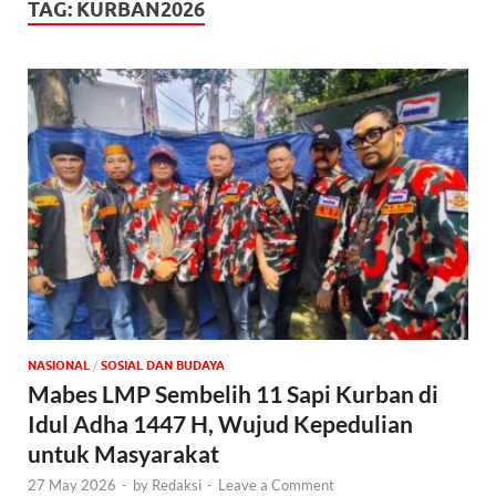
TAG:
KURBAN2026
NASIONAL
/
SOSIAL DAN BUDAYA
Mabes LMP Sembelih 11 Sapi Kurban di
Idul Adha 1447 H, Wujud Kepedulian
untuk Masyarakat
27 May 2026
-
by
Redaksi
-
Leave a Comment