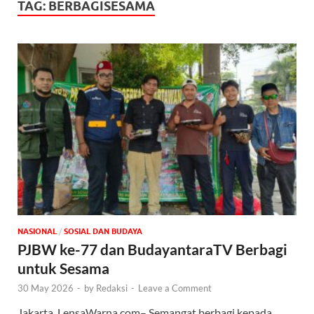
TAG:
BERBAGISESAMA
NASIONAL
/
SOSIAL DAN BUDAYA
PJBW ke-77 dan BudayantaraTV Berbagi
untuk Sesama
30 May 2026
-
by
Redaksi
-
Leave a Comment
Jakarta, LensaWarna.com– Semangat berbagi kepada