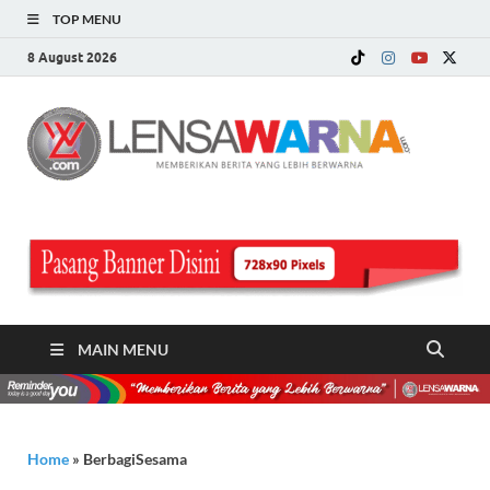
TOP MENU
8 August 2026
LE
Memberi
Berita ya
WA
Lebih
Berwarn
.c
MAIN MENU
Home
»
BerbagiSesama