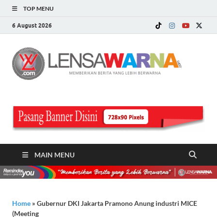
TOP MENU
6 August 2026
LE
Memberi
Berita ya
WA
Lebih
Berwarn
.c
MAIN MENU
Home
»
Gubernur DKI Jakarta Pramono Anung industri MICE
(Meeting