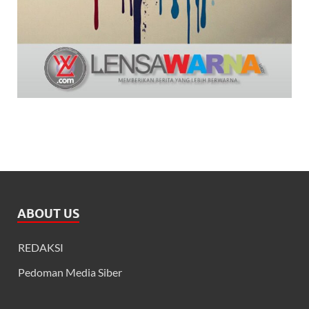
ABOUT US
REDAKSI
Pedoman Media Siber