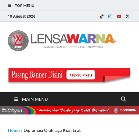
TOP MENU
10 August 2026
LE
Memberi
Berita ya
WA
Lebih
Berwarn
.c
MAIN MENU
Home
»
Diplomasi Olahraga Kian Erat