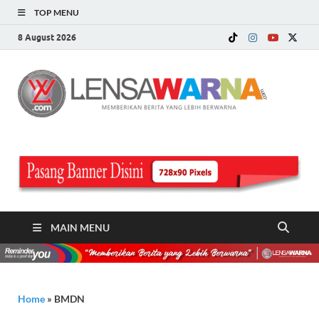
TOP MENU
8 August 2026
LE
Memberi
Berita ya
WA
Lebih
Berwarn
.c
MAIN MENU
Home
»
BMDN