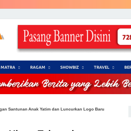
LENSA WARNA .com
Memberikan Berita yang Lebih Berwarna
MATRA
‎RAGAM
‎SHOWBIZ
‎TRAVEL
BE
ngan Santunan Anak Yatim dan Luncurkan Logo Baru