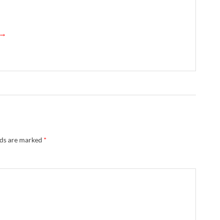
 →
lds are marked
*