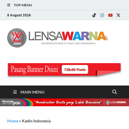
TOP MENU
8 August 2026
LE
Memberi
Berita ya
WA
Lebih
Berwarn
.c
MAIN MENU
Home
»
Kadin Indonesia