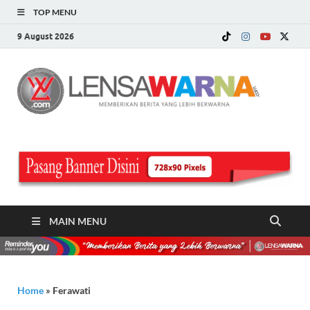
TOP MENU
9 August 2026
LE
Memberi
Berita ya
WA
Lebih
Berwarn
.c
MAIN MENU
Home
»
Ferawati