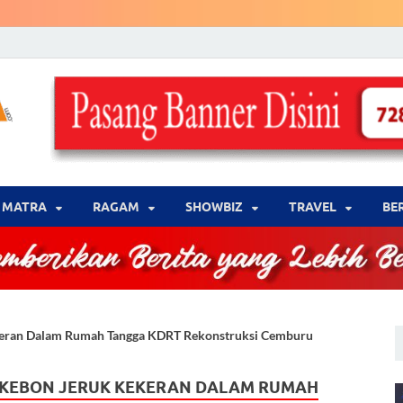
LENSA WARNA .com
Memberikan Berita yang Lebih Berwarna
MATRA
‎RAGAM
‎SHOWBIZ
‎TRAVEL
BE
ekeran Dalam Rumah Tangga KDRT Rekonstruksi Cemburu
 KEBON JERUK KEKERAN DALAM RUMAH