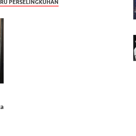
URU PERSELINGKUHAN
ga