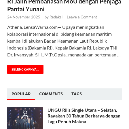
RI Jalin Pembahasan MoU dengan Penjaga
Pantai Yunani
24 November 2025
-
by
Redaksi
-
Leave a Comment
Athena, LensaWarna.com— Upaya meningkatkan
kolaborasi internasional di bidang keamanan maritim
kembali dilakukan Badan Keamanan Laut Republik
Indonesia (Bakamla RI). Kepala Bakamla RI, Laksdya TNI
Dr. Irvansyah, S.H., M.Tr.Opsla., mengadakan pertemuan …
SELENGKAPNYA...
POPULAR
COMMENTS
TAGS
UNGU Rilis Single Utara – Selatan,
Rayakan 30 Tahun Berkarya dengan
Lagu Penuh Makna