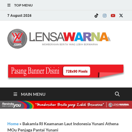
TOP MENU
7 August 2026
LE
Memberi
Berita ya
WA
Lebih
Berwarn
.c
MAIN MENU
Home
»
Bakamla RI Keamanan Laut Indonesia Yunani Athena
MOu Penjaga Pantai Yunani