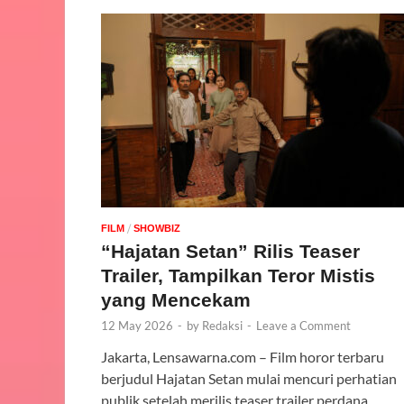
/
FILM
‎SHOWBIZ
“Hajatan Setan” Rilis Teaser
Trailer, Tampilkan Teror Mistis
yang Mencekam
12 May 2026
-
by
Redaksi
-
Leave a Comment
Jakarta, Lensawarna.com – Film horor terbaru
berjudul Hajatan Setan mulai mencuri perhatian
publik setelah merilis teaser trailer perdana