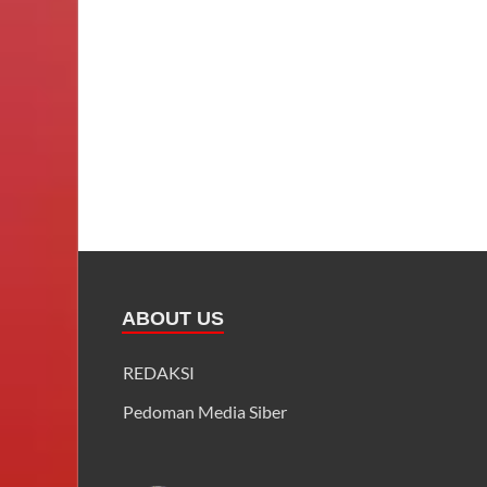
ABOUT US
REDAKSI
Pedoman Media Siber