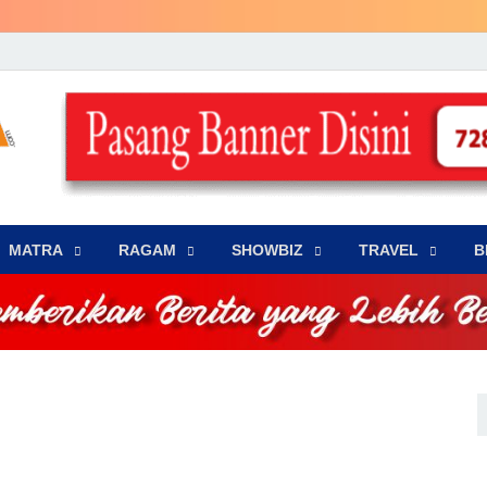
LENSA WARNA .com
Memberikan Berita yang Lebih Berwarna
MATRA
‎RAGAM
‎SHOWBIZ
‎TRAVEL
B