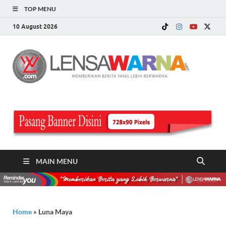
TOP MENU
10 August 2026
LE
Memberi
Berita ya
WA
Lebih
Berwarn
.c
MAIN MENU
Home
»
Luna Maya