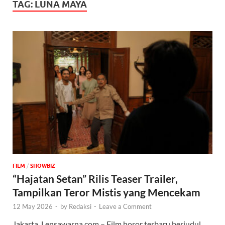
TAG:
LUNA MAYA
FILM
/
‎SHOWBIZ
“Hajatan Setan” Rilis Teaser Trailer,
Tampilkan Teror Mistis yang Mencekam
12 May 2026
-
by
Redaksi
-
Leave a Comment
Jakarta, Lensawarna.com – Film horor terbaru berjudul