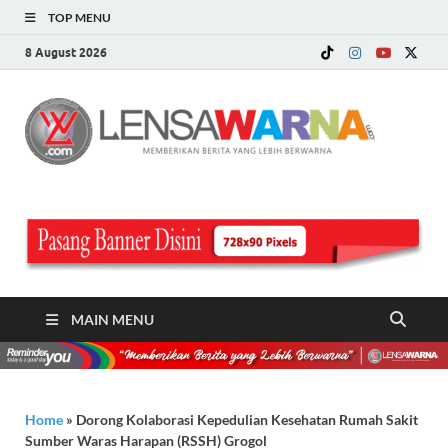
TOP MENU
8 August 2026
LE
Memberi
Berita ya
WA
Lebih
Berwarn
.c
MAIN MENU
Home
»
Dorong Kolaborasi Kepedulian Kesehatan Rumah Sakit
Sumber Waras Harapan (RSSH) Grogol