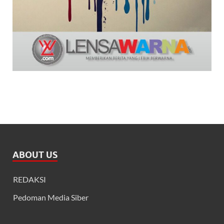
ABOUT US
REDAKSI
Pedoman Media Siber