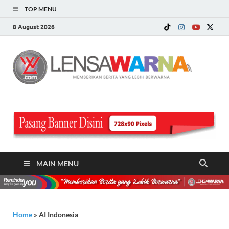
TOP MENU
8 August 2026
LE
Memberi
Berita ya
WA
Lebih
Berwarn
.c
MAIN MENU
Home
»
AI Indonesia