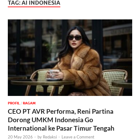
TAG:
AI INDONESIA
PROFIL
/
‎RAGAM
CEO PT AVR Performa, Reni Partina
Dorong UMKM Indonesia Go
International ke Pasar Timur Tengah
20 May 2026
-
by
Redaksi
-
Leave a Comment