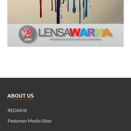
ABOUT US
REDAKSI
Pedoman Media Siber