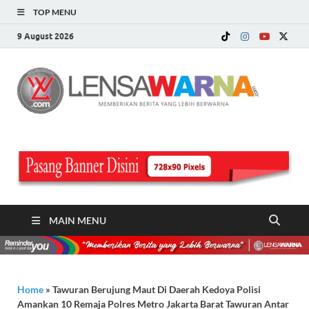
TOP MENU
9 August 2026
LE
Memberi
Berita ya
WA
Lebih
Berwarn
.c
MAIN MENU
Home
»
Tawuran Berujung Maut Di Daerah Kedoya Polisi
Amankan 10 Remaja Polres Metro Jakarta Barat Tawuran Antar