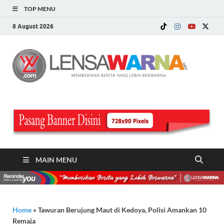
TOP MENU
8 August 2026
LE
Memberi
Berita ya
WA
Lebih
Berwarn
.c
MAIN MENU
Home
»
Tawuran Berujung Maut di Kedoya, Polisi Amankan 10
Remaja