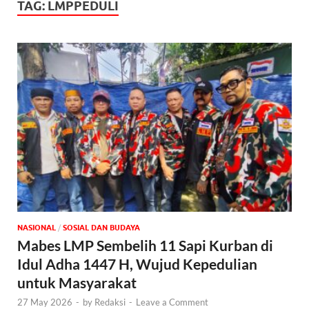
TAG:
LMPPEDULI
NASIONAL
/
SOSIAL DAN BUDAYA
Mabes LMP Sembelih 11 Sapi Kurban di
Idul Adha 1447 H, Wujud Kepedulian
untuk Masyarakat
27 May 2026
-
by
Redaksi
-
Leave a Comment