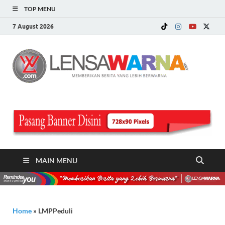
TOP MENU
7 August 2026
LE
Memberi
Berita ya
WA
Lebih
Berwarn
.c
MAIN MENU
Home
»
LMPPeduli