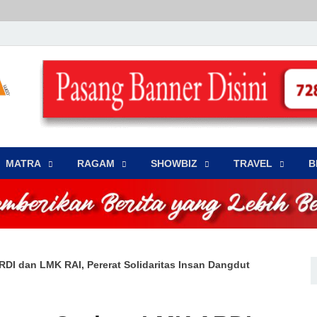
LENSA WARNA .com
Memberikan Berita yang Lebih Berwarna
MATRA
‎RAGAM
‎SHOWBIZ
‎TRAVEL
B
DI dan LMK RAI, Pererat Solidaritas Insan Dangdut