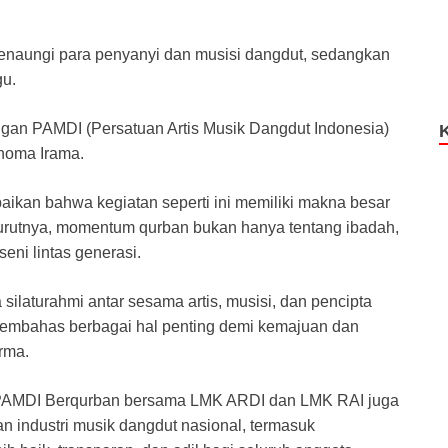
naungi para penyanyi dan musisi dangdut, sedangkan
gu.
gan PAMDI (Persatuan Artis Musik Dangdut Indonesia)
homa Irama.
ikan bahwa kegiatan seperti ini memiliki makna besar
nurutnya, momentum qurban bukan hanya tentang ibadah,
eni lintas generasi.
 silaturahmi antar sesama artis, musisi, dan pencipta
a membahas berbagai hal penting demi kemajuan dan
rma.
 PAMDI Berqurban bersama LMK ARDI dan LMK RAI juga
 industri musik dangdut nasional, termasuk