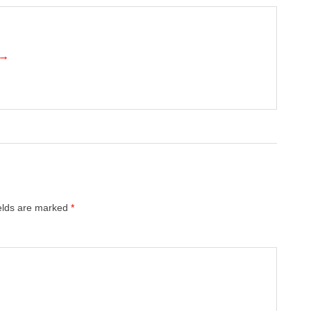
 →
ields are marked
*