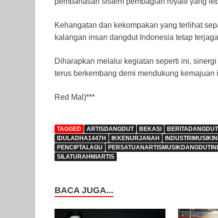
pembahasan sistem pembagian royalti yang lebih
Kehangatan dan kekompakan yang terlihat sepan
kalangan insan dangdut Indonesia tetap terjaga
Diharapkan melalui kegiatan seperti ini, sinergi
terus berkembang demi mendukung kemajuan in
Red Mal)***
TAGGED
ARTISDANGDUT
BEKASI
BERITADANGDUT
IDULADHA1447H
IKKENURJANAH
INDUSTRIMUSIKI
PENCIPTALAGU
PERSATUANARTISMUSIKDANGDUTIN
SILATURAHMIARTIS
BACA JUGA...