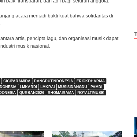
 baik, transparan, dan adil bagi seluruh anggota.
jang acara menjadi bukti kuat bahwa solidaritas di
.
 antara artis, pencipta lagu, dan organisasi musik dapat
dustri musik nasional.
CICIPARAMIDA
DANGDUTINDONESIA
ERICKDHARMA
NDONESIA
LMKARDI
LMKRAI
MUSISIDANGDU
PAMDI
DONESIA
QURBAN2026
RHOMAIRAMA
ROYALTIMUSIK