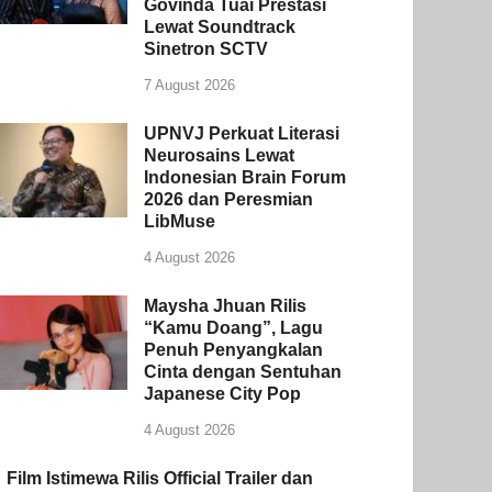
Govinda Tuai Prestasi
Lewat Soundtrack
Sinetron SCTV
7 August 2026
UPNVJ Perkuat Literasi
Neurosains Lewat
Indonesian Brain Forum
2026 dan Peresmian
LibMuse
4 August 2026
Maysha Jhuan Rilis
“Kamu Doang”, Lagu
Penuh Penyangkalan
Cinta dengan Sentuhan
Japanese City Pop
4 August 2026
Film Istimewa Rilis Official Trailer dan