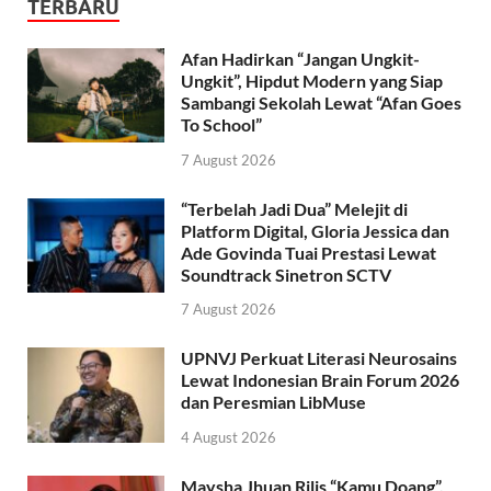
TERBARU
Afan Hadirkan “Jangan Ungkit-
Ungkit”, Hipdut Modern yang Siap
Sambangi Sekolah Lewat “Afan Goes
To School”
7 August 2026
“Terbelah Jadi Dua” Melejit di
Platform Digital, Gloria Jessica dan
Ade Govinda Tuai Prestasi Lewat
Soundtrack Sinetron SCTV
7 August 2026
UPNVJ Perkuat Literasi Neurosains
Lewat Indonesian Brain Forum 2026
dan Peresmian LibMuse
4 August 2026
Maysha Jhuan Rilis “Kamu Doang”,