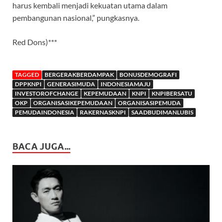
harus kembali menjadi kekuatan utama dalam
pembangunan nasional,” pungkasnya.
Red Dons)***
TAGGED
BERGERAKBERDAMPAK
BONUSDEMOGRAFI
DPPKNPI
GENERASIMUDA
INDONESIAMAJU
INVESTOROFCHANGE
KEPEMUDAAN
KNPI
KNPIBERSATU
OKP
ORGANISASIKEPEMUDAAN
ORGANISASIPEMUDA
PEMUDAINDONESIA
RAKERNASKNPI
SAADBUDIMANLUBIS
BACA JUGA...