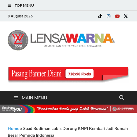
TOP MENU
8 August 2026
LE
Memberi
Berita ya
WA
Lebih
Berwarn
.c
MAIN MENU
Home
»
Saad Budiman Lubis Dorong KNPI Kembali Jadi Rumah
Besar Pemuda Indonesia