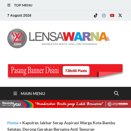
TOP MENU
7 August 2026
LE
Memberi
Berita ya
WA
Lebih
Berwarn
.c
MAIN MENU
Home
»
Kapolres Jakbar Serap Aspirasi Warga Kota Bambu
Selatan, Dorong Gerakan Bersama Anti Tawuran