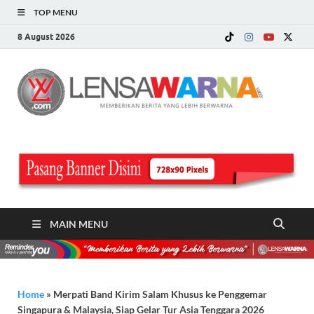
TOP MENU
8 August 2026
LE
Memberi
Berita ya
WA
Lebih
Berwarn
.c
MAIN MENU
Home
»
Merpati Band Kirim Salam Khusus ke Penggemar
Singapura & Malaysia, Siap Gelar Tur Asia Tenggara 2026