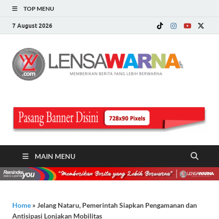
TOP MENU
7 August 2026
LE
Memberi
Berita ya
WA
Lebih
Berwarn
.c
MAIN MENU
Home
»
Jelang Nataru, Pemerintah Siapkan Pengamanan dan
Antisipasi Lonjakan Mobilitas