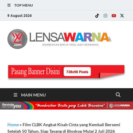
TOP MENU
9 August 2026
LE
Memberi
Berita ya
WA
Lebih
Berwarn
.c
MAIN MENU
Home
»
Film CLBK Angkat Kisah Cinta yang Kembali Bersemi
Setelah 50 Tahun, Siap Tayang di Bioskop Mulai 2 Juli 2026